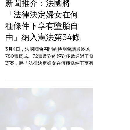
網誌 Blog
新聞推介：法國將
「法律決定婦女在何
種條件下享有墮胎自
由」納入憲法第34條
3月4日，法國國會召開的特別會議最終以
780票贊成、72票反對的絕對多數通過了修
憲案，將「法律決定婦女在何種條件下享有墮
胎自由」的內容納入憲法第34條。 根據最終
的修憲條文，法國立法者有責任制定法律，確
保女性可以行使她們終止懷孕的自由，憲法委
員會亦不能以判決方式否定女性的相...