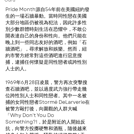
Guru
Pride Month源自54年前在美國紐約發
生的一場石牆暴動。當時同性戀在美國
大部分地區仍被視為犯法，因此許多性
別少數群體時刻生活在恐懼中，不敢公
開表達自己的身份和性向。他們只能在
晚上到一些同志友好的酒吧，例如「石
牆酒吧」，尋求解放和娛樂。然而，紐
約市警方經常對這些酒吧進行惡意搜
捕，逮捕任何懷疑是同性戀者或跨性別
人士的人。
1969年6月28日凌晨，警方再次突擊搜
查石牆酒吧，並以過度武力強行帶走幾
位跨性別人士和同性戀者。其中一名被
捕的女同性戀者Stormé DeLarverie在
被警方毆打後，向圍觀的人群大喊
「Why Don't You Do 
Something?!，於是附近的人開始反
抗，向警方投擲硬幣和酒瓶，隨後越來