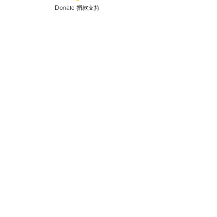
關於生育權我想講….子宮
聽媽媽的秘密— 
Donate 捐款支持
囈語（上）
（下）
Let's Connect
Follow us @fluid.hk
WhatsApp or
Signal
9447 4341
hello@wearefluid.org