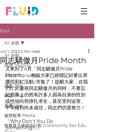
Post
All 全部
Jun 1, 2023
2 min read
All 全部
同志驕傲月Pride Month
培訓 Training
又來到了6月「同志驕傲月Pride 
Month」，相信大家已經標記好要出席
工作坊 Workshop
哪些彩虹活動/市集了！提醒大家，在我
講座 Talk
們忙於慶祝同志驕傲月的同時，不要忘
記世界上仍然有許多人因為自身的性別
網誌 Blog
或性傾向而掙扎求生，甚至受到迫害。
直播 Live
平等權利尚未成功，同志們仍需努力！
媒體報導 Media
「Why Don't You Do 
性教育大神落區計劃 Community Sex Edu
Something?!」