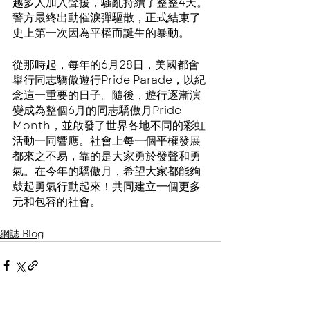
越多人加入聲援，騷亂持續了整整4天。
警方最終出動催淚彈驅散，正式結束了
史上第一次因為平權而誕生的暴動。
從那時起，每年的6月28日，美國都會
舉行同志驕傲遊行Pride Parade，以紀
念這一重要的日子。隨後，遊行逐漸演
變成為整個6月的同志驕傲月Pride 
Month，並啟發了世界各地不同的彩虹
活動一同響應。社會上每一個平權發展
都來之不易，靠的是大家勇於發聲和勇
氣。在今年的驕傲月，希望大家都能夠
鼓起勇氣行動起來！共同建立一個更多
元和包容的社會。
網誌 Blog