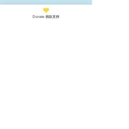
Donate 捐款支持
關於生育權我想講….子宮
聽媽媽的秘密— 
囈語（上）
（下）
Let's Connect
Follow us @fluid.hk
WhatsApp or
Signal
9447 4341