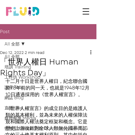
Post
All 全部
Dec 12, 2022
2 min read
All 全部
「世界人權日 Human
培訓 Training
Rights Day」
工作坊 Workshop
十二月十日是世界人權日，紀念聯合國
講座 Talk
於78年前的同一天，也就是1948年12月
10日通過採用的《世界人權宣言》。
網誌 Blog
直播 Live
《世界人權宣言》的成立目的是維護人
類的基本權利，並為未來的人權保障法
媒體報導 Media
規和國際人權法奠定框架和概念。它是
歷史上首次針對全球人類無分國界而訂
性教育大神落區計劃 Community Sex Edu
立的三十條基本權利原則，其中包括自