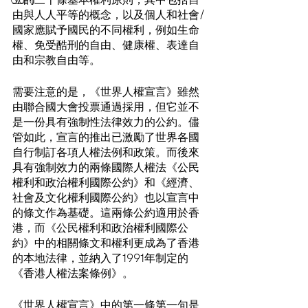
Guru
由與人人平等的概念，以及個人和社會/
國家應賦予國民的不同權利，例如生命
權、免受酷刑的自由、健康權、表達自
由和宗教自由等。
需要注意的是，《世界人權宣言》雖然
由聯合國大會投票通過採用，但它並不
是一份具有強制性法律效力的公約。儘
管如此，宣言的推出已激勵了世界各國
自行制訂各項人權法例和政策。而後來
具有強制效力的兩條國際人權法《公民
權利和政治權利國際公約》和《經濟、
社會及文化權利國際公約》也以宣言中
的條文作為基礎。這兩條公約適用於香
港，而《公民權利和政治權利國際公
約》中的相關條文和權利更成為了香港
的本地法律，並納入了1991年制定的
《香港人權法案條例》。
《世界人權宣言》中的第一條第一句是